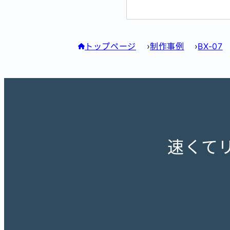
トップページ
制作事例
BX-07
速くて