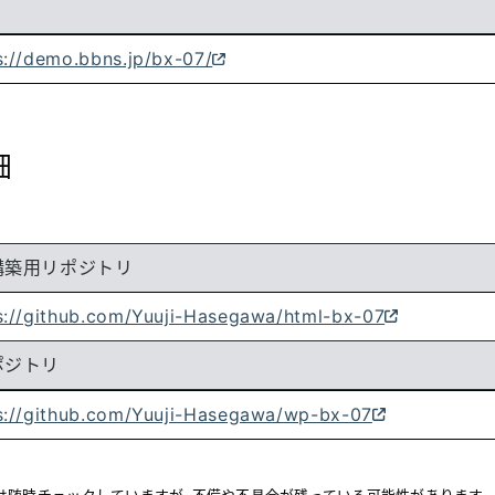
s://demo.bbns.jp/bx-07/
細
構築用リポジトリ
s://github.com/Yuuji-Hasegawa/html-bx-07
ポジトリ
s://github.com/Yuuji-Hasegawa/wp-bx-07