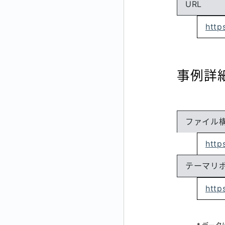
URL
http
事例詳
ファイル
http
テーマリ
http