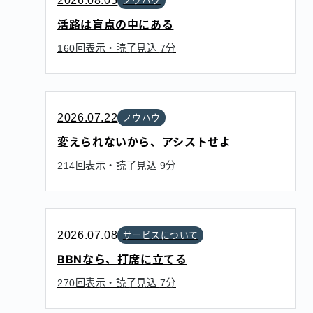
2026.08.05
ノウハウ
活路は盲点の中にある
回表示・読了見込
分
160
7
2026.07.22
ノウハウ
変えられないから、アシストせよ
回表示・読了見込
分
214
9
2026.07.08
サービスについて
BBNなら、打席に立てる
回表示・読了見込
分
270
7