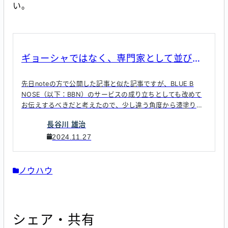
い。
ギョーシャではなく、専門家として並び立
つ
先日noteの方で公開した記事と似た記事ですが、BLUE B
NOSE（以下：BBN）のサービスの成り立ちとしても改めて
お伝えするべきだと考えたので、少し違う角度から漆塗りと
して解説しています。
長谷川 雄治
積極的に関わることの大切さが、少しでも伝われば幸いで
2024.11.27
す。
ノウハウ
シェア・共有