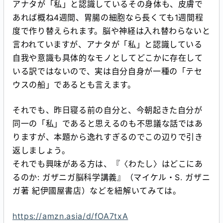
アナタが「私」と認識しているその身体も、皮膚で
あれば概ね4週間、胃腸の細胞なら長くても1週間程
度で作り替えられます。脳や神経は入れ替わらないと
言われていますが、アナタが「私」と認識している
自我や意識も具体的なモノとしてどこかに存在して
いる訳ではないので、実は自分自身が一種の「テセ
ウスの船」であるとも言えます。
それでも、昨日寝る前の自分と、今朝起きた自分が
同一の「私」であると思えるのも不思議な話ではあ
りますが、本題から逸れすぎるのでこの辺りで引き
返しましょう。
それでも興味がある方は、『〈わたし〉はどこにあ
るのか: ガザニガ脳科学講義』（マイケル・S. ガザニ
ガ著 紀伊國屋書店）などを紐解いてみては。
https://amzn.asia/d/fOA7txA