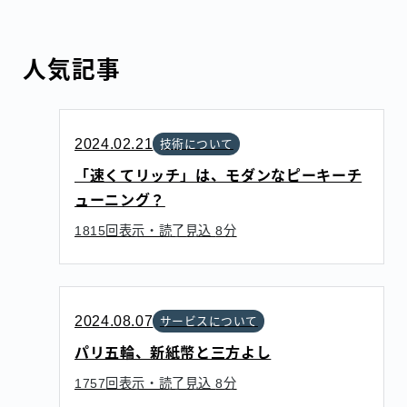
人気記事
2024.02.21
技術について
「速くてリッチ」は、モダンなピーキーチ
ューニング？
回表示・読了見込
分
1815
8
2024.08.07
サービスについて
パリ五輪、新紙幣と三方よし
回表示・読了見込
分
1757
8