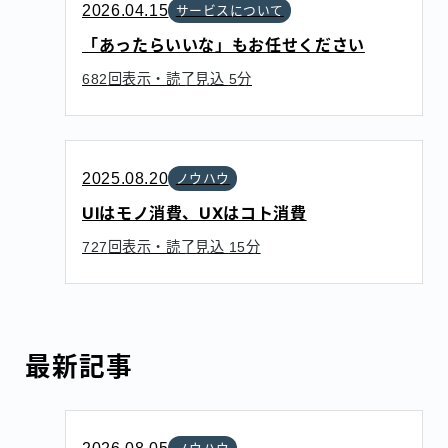
2026.04.15
サービスについて
「あったらいいな」もお任せください
回表示・読了見込
分
682
5
2025.08.20
ノウハウ
UIはモノ消費、UXはコト消費
回表示・読了見込
分
727
15
最新記事