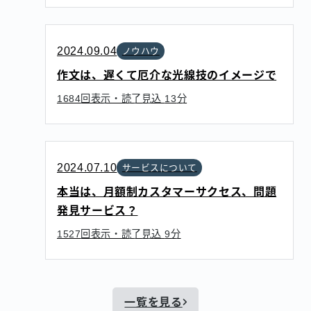
2024.09.04
ノウハウ
作文は、遅くて厄介な光線技のイメージで
回表示・読了見込
分
1684
13
2024.07.10
サービスについて
本当は、月額制カスタマーサクセス、問題
発見サービス？
回表示・読了見込
分
1527
9
一覧を見る